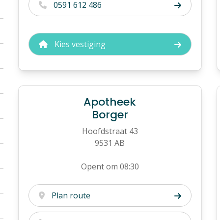
0591 612 486
Kies vestiging
Apotheek
Borger
Hoofdstraat 43
9531 AB
Opent om 08:30
Plan route