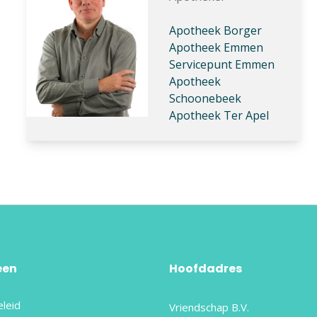
Apotheek Borger
Apotheek Emmen
Servicepunt Emmen
Apotheek
Schoonebeek
Apotheek Ter Apel
een
Hoofdadres
eleid
Vriendschap B.V.