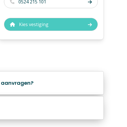
0524 215 101
Kies vestiging
r aanvragen?