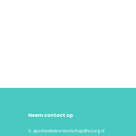
Neem contact op
E:
apotheekdevriendschap@ezorg.nl