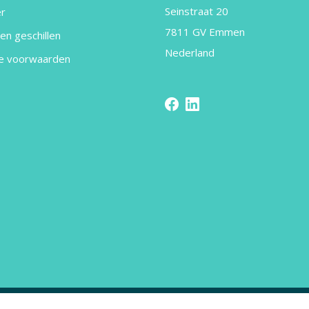
Seinstraat 20
er
7811 GV Emmen
en geschillen
Nederland
e voorwaarden
Copyright Apotheek de Vriendschap ©