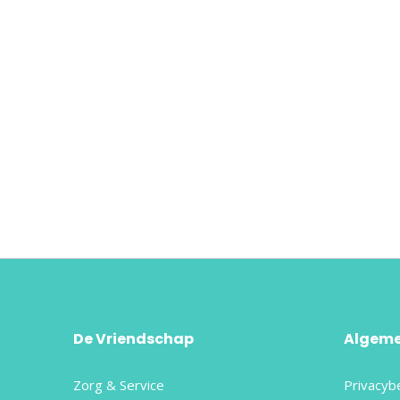
De Vriendschap
Algem
Zorg & Service
Privacyb