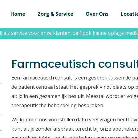
Home
Zorg & Service
Over Ons
Locati
st u dat
j als service voor onze klanten, zelf ook kleine oplage med
wij doordeweeks tot 20.00 uur geopend zijn in Em
Farmaceutisch consul
Een farmaceutisch consult is een gesprek tussen de p
de patiënt centraal staat. Het gesprek vindt plaats op
altijd in een gezamenlijk besluit. Meestal wordt er vo
therapeutische behandeling besproken.
Wij kunnen ons voorstellen dat u veel vragen heeft ov
kunt altijd zonder afspraak terecht bij onze apotheker