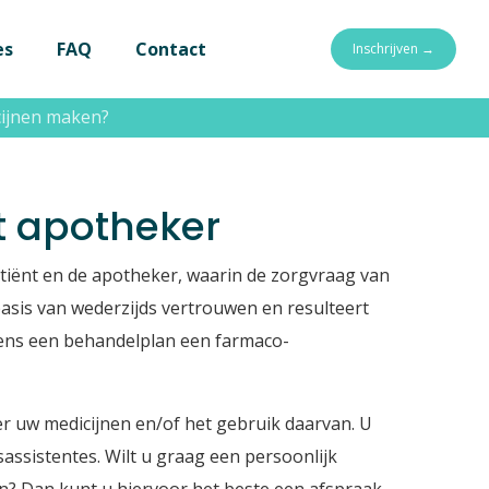
es
FAQ
Contact
Inschrijven →
icijnen maken?
men?
t apotheker
atiënt en de apotheker, waarin de zorgvraag van
 basis van wederzijds vertrouwen en resulteert
lgens een behandelplan een farmaco-
er uw medicijnen en/of het gebruik daarvan. U
sassistentes. Wilt u graag een persoonlijk