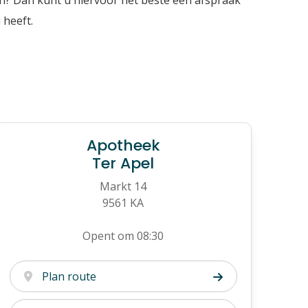
n? Dan kunt u hiervoor het beste een afspraak
 heeft.
Apotheek
Ter Apel
Markt 14
9561 KA
Opent om 08:30
Plan route