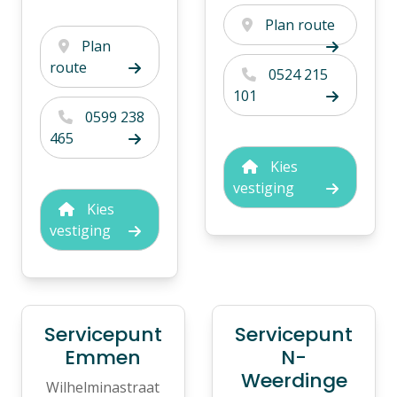
Plan route
Plan
route
0524 215
101
0599 238
465
Kies
vestiging
Kies
vestiging
Servicepunt
Servicepunt
Emmen
N-
Weerdinge
Wilhelminastraat