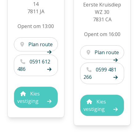
14
Eerste Kruisdiep
7811 JA
WZ 30
7831 CA
Opent om 13:00
Opent om 16:00
Plan route
Plan route
0591 612
486
0599 481
266
Kies
vestiging
Kies
vestiging