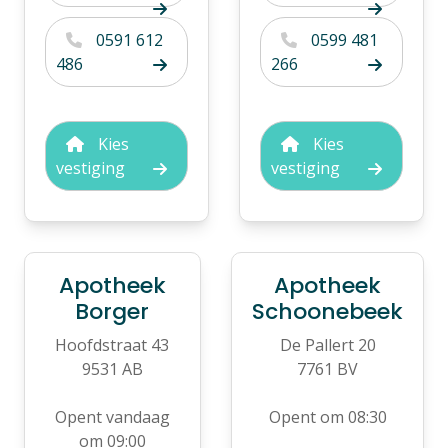
0591 612
0599 481
486
266
Kies
Kies
vestiging
vestiging
Apotheek
Apotheek
Borger
Schoonebeek
Hoofdstraat 43
De Pallert 20
9531 AB
7761 BV
Opent vandaag
Opent om 08:30
om 09:00