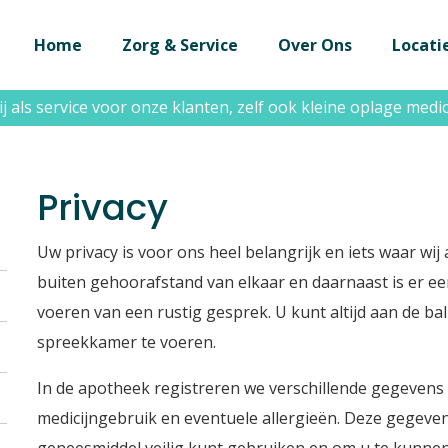
Home
Zorg & Service
Over Ons
Locati
st u dat
j als service voor onze klanten, zelf ook kleine oplage med
wij doordeweeks tot 20.00 uur geopend zijn in Em
Privacy
Uw privacy is voor ons heel belangrijk en iets waar wij
buiten gehoorafstand van elkaar en daarnaast is er e
voeren van een rustig gesprek. U kunt altijd aan de b
spreekkamer te voeren.
In de apotheek registreren we verschillende gegevens
medicijngebruik en eventuele allergieën. Deze gegeven