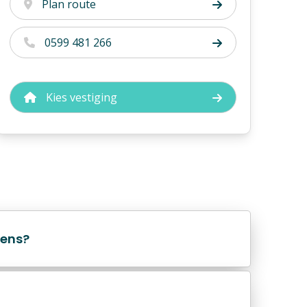
Plan route
0599 481 266
Kies vestiging
vens?