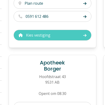
Plan route
0591 612 486
Kies vestiging
Apotheek
Borger
Hoofdstraat 43
9531 AB
Opent om 08:30