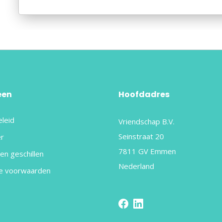
een
Hoofdadres
eleid
Vriendschap B.V.
Seinstraat 20
er
7811 GV Emmen
en geschillen
Nederland
e voorwaarden