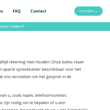
es
FAQ
Contact
Inschrijven →
icijnen maken?
men?
 altijd rekening mee houden. Onze balies staan
en aparte spreekkamer beschikbaar voor het
alie ons verzoeken om het gesprek in de
 van u, zoals naam, telefoonnummer,
s zijn nodig om te bepalen of u een